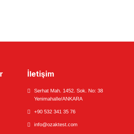
r
İletişim
Serhat Mah. 1452. Sok. No: 38
Yenimahalle/ANKARA
+90 532 341 35 76
info@ozaktest.com