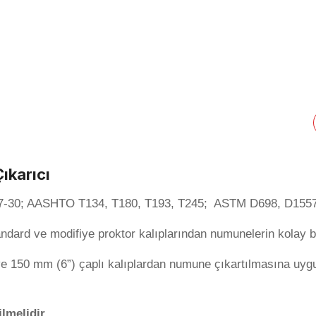
ıkarıcı
97-30; AASHTO T134, T180, T193, T245; ASTM D698, D1557
dard ve modifiye proktor kalıplarından numunelerin kolay bir 
 150 mm (6”) çaplı kalıplardan numune çıkartılmasına uygun 
ilmelidir.