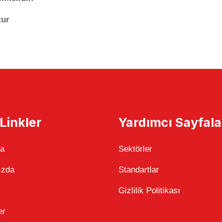
tur
 Linkler
Yardımcı Sayfala
fa
Sektörler
ızda
Standartlar
Gizlilik Politikası
er