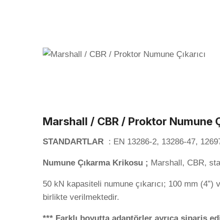
Marshall / CBR / Proktor Numune Ç
STANDARTLAR
: EN 13286-2, 13286-47, 126
Numune Çıkarma Krikosu ;
Marshall, CBR, stan
50 kN kapasiteli numune çıkarıcı; 100 mm (4”) ve
birlikte verilmektedir.
*** Farklı boyutta adaptörler ayrıca sipariş ed